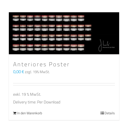
Anteriores Poster
0,00
€
zzgl. 19% MwSt.
exkl. 19 % MwSt.
Delivery time:
Per Download
In den Warenkorb
Details